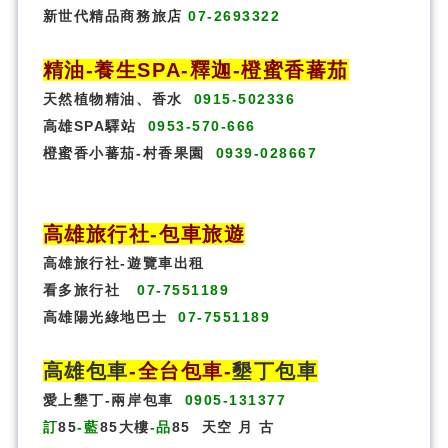
新世代精品商務旅店
07-2693322
精油-養生SPA
-
釋迦-橙蜜香蕃茄
天然植物精油、香水
0915-502336
高雄SPA驛站
0953-570-666
橙蜜香小蕃茄-村香果園
0939-028667
高雄旅行社
-
包車旅遊
高雄旅行社
-
遊覽車出租
看多旅行社
07-7551189
高雄陽光綠地巴士
07-7551189
高雄包車
-
全台包車
-
墾丁包車
愛上墾丁-兩岸包車
0905-131377
訂
85
-藍
85大樓
-品
85
天空
月
古