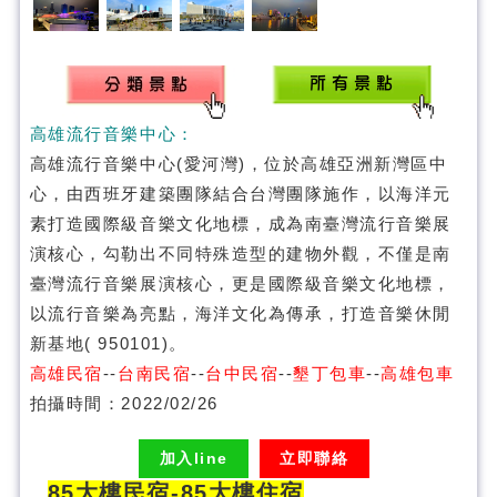
高雄流行音樂中心：
高雄流行音樂中心(愛河灣)，位於高雄亞洲新灣區中
心，由⻄班牙建築團隊結合台灣團隊施作，以海洋元
素打造國際級音樂文化地標，成為南臺灣流行音樂展
演核心，勾勒出不同特殊造型的建物外觀，不僅是南
臺灣流行音樂展演核心，更是國際級音樂文化地標，
以流行音樂為亮點，海洋文化為傳承，打造音樂休閒
新基地( 950101)。
高雄民宿
--
台南民宿
--
台中民宿
--
墾丁包車
--
高雄包車
拍攝時間：2022/02/26
加入line
立即聯絡
85大樓民宿-
85大樓住宿