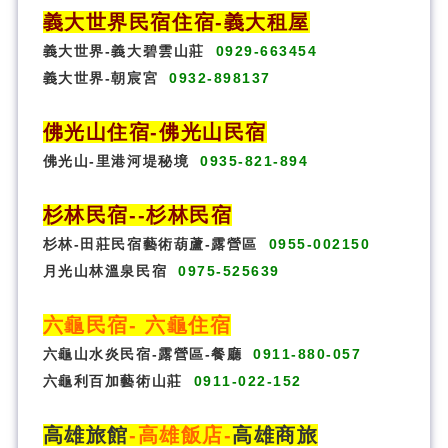
義大世界民宿
住宿
-義大租屋
義大世界-義大碧雲山莊
0929-663454
義大世界-朝宸宮
0932-898137
佛光山住宿
-
佛光山民宿
佛光山-里港河堤秘境
0935-821-894
杉林民宿
-
-杉林民宿
杉林-田莊民宿藝術葫蘆-露營區
0955-002150
月光山林溫泉民宿
0975-525639
六龜民宿
-
六龜住宿
六龜山水炎民宿-露營區-
餐廳
0911-880-057
六龜利百加藝術山莊
0911-022-152
高雄旅館
-
高雄飯店
-
高雄商旅