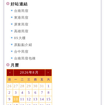
好站連結
台南民宿
東港民宿
屏東民宿
高雄民宿
85大樓
原點點介紹
台中民宿
台南民宿包棟
月曆
2026年8月
<
>
日
一
二
三
四
五
六
26
27
28
29
30
31
1
2
3
4
5
6
7
8
9
10
11
12
13
14
15