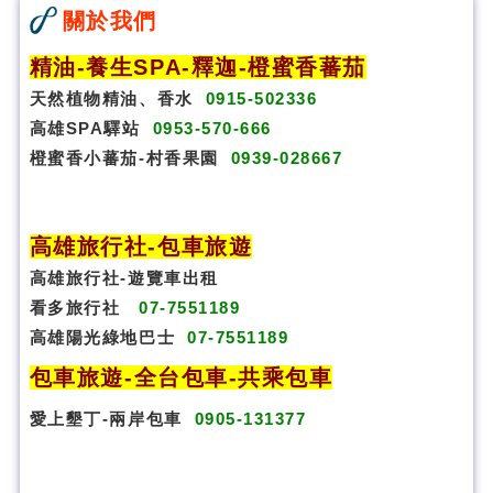
關於我們
精油-養生SPA
-
釋迦-橙蜜香蕃茄
天然植物精油、香水
0915-502336
高雄SPA驛站
0953-570-666
橙蜜香小蕃茄-村香果園
0939-028667
高雄旅行社
-
包車旅遊
高雄旅行社
-
遊覽車出租
看多旅行社
07-7551189
高雄陽光綠地巴士
07-7551189
包車旅遊
-
全台包車
-
共乘包車
愛上墾丁-兩岸包車
0905-131377