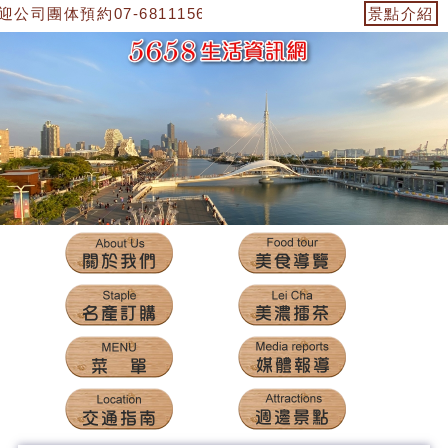
体預約07-6811156古老客家菜，0952-382-567劉先生
景點介紹