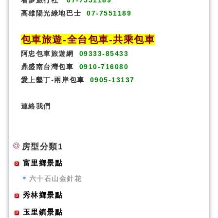
看多旅行社
07-7551189
高雄陽光綠地巴士
07-7551189
包車旅遊
-
全台包車
-
共乘包車
阿忠包車旅遊網
09333-85433
鼎盛南台灣包車
0910-716080
愛上墾丁-兩岸包車
0905-13137
連絡我們
房型分類1
富里鄉景點
六十石山金針花
秀林鄉景點
玉里鎮景點