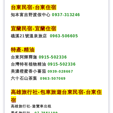
台東民宿
-
台東住宿
知本富吉野渡假中心
0937-313246
宜蘭民宿
-
宜蘭住宿
礁溪21號溫泉旅店
0963-506605
特
產
-
精油
台東阿輝釋迦
0915-502336
台灣特有植物精油
0915-502336
美濃橙蜜香小蕃茄
0939-028667
六十石山茶葉
0963-507069
高雄旅行社
-
包車旅遊
台東民宿
-
台東住
宿
高雄旅行社
-
遊覽車出租