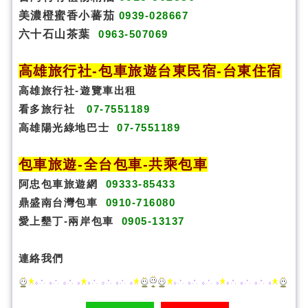
美濃橙蜜香小蕃茄
0939-028667
六十石山茶葉
0963-507069
高雄旅行社
-
包車旅遊
台東民宿
-
台東住宿
高雄旅行社
-
遊覽車出租
看多旅行社
07-7551189
高雄陽光綠地巴士
07-7551189
包車旅遊
-
全台包車
-
共乘包車
阿忠包車旅遊網
09333-85433
鼎盛南台灣包車
0910-716080
愛上墾丁-兩岸包車
0905-13137
連絡我們