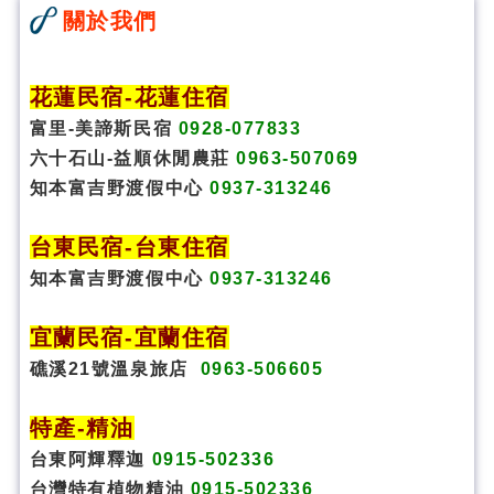
關於我們
花蓮民宿
-
花蓮住宿
富里-美諦斯民宿
0928-077833
六十石山-益順休閒農莊
0963-507069
知本富吉野渡假中心
0937-313246
台東民宿
-
台東住宿
知本富吉野渡假中心
0937-313246
宜蘭民宿
-
宜蘭住宿
礁溪21號溫泉旅店
0963-506605
特
產
-
精油
台東阿輝釋迦
0915-502336
台灣特有植物精油
0915-502336