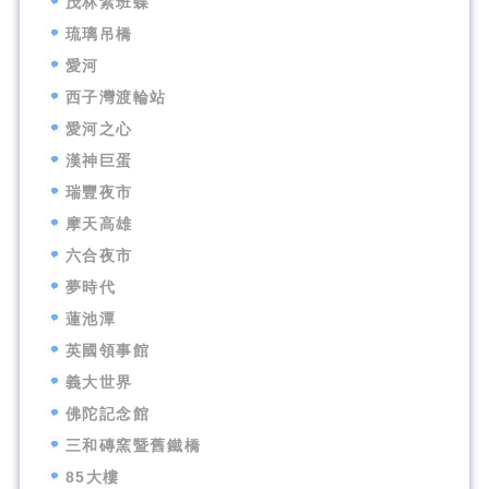
茂林紫班蝶
琉璃吊橋
愛河
西子灣渡輪站
愛河之心
漢神巨蛋
瑞豐夜市
摩天高雄
六合夜市
夢時代
蓮池潭
英國領事館
義大世界
佛陀記念館
三和磚窯暨舊鐵橋
85大樓