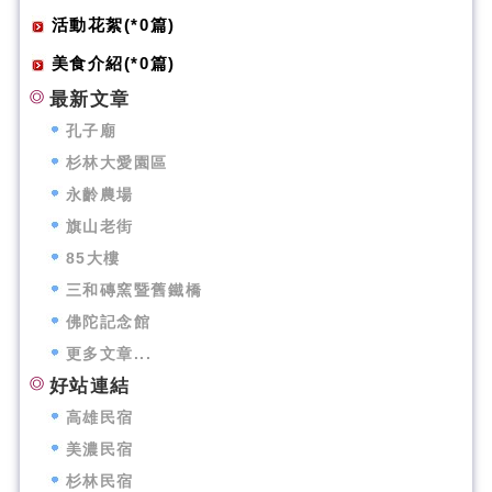
活動花絮(*0篇)
美食介紹(*0篇)
最新文章
孔子廟
杉林大愛園區
永齡農場
旗山老街
85大樓
三和磚窯暨舊鐵橋
佛陀記念館
更多文章...
好站連結
高雄民宿
美濃民宿
杉林民宿