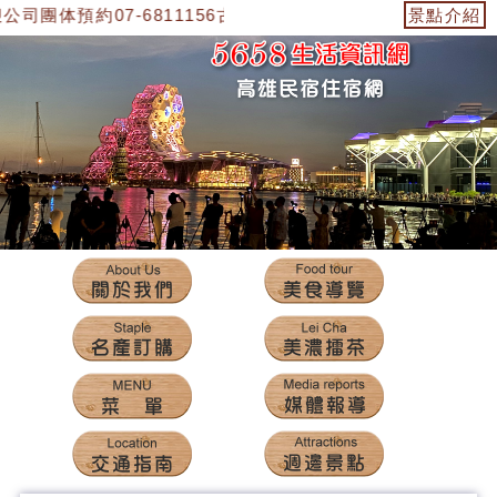
体預約07-6811156古老客家菜，0952-382-567劉先生
景點介紹