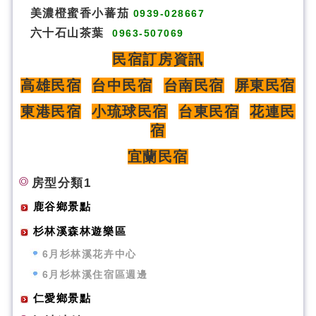
美濃橙蜜香小蕃茄
0939-028667
六十石山茶葉
0963-507069
民宿訂房資訊
高雄民宿
台中民宿
台南民宿
屏東民宿
東港民宿
小琉球民宿
台東民宿
花連民
宿
宜蘭民宿
房型分類1
鹿谷鄉景點
杉林溪森林遊樂區
6月杉林溪花卉中心
6月杉林溪住宿區週邊
仁愛鄉景點