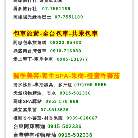
高雄旅行社
-
遊覽車出租
看多旅行社
07-7551189
高雄陽光綠地巴士
07-7551189
包車旅遊
-
全台包車
-
共乘包車
阿忠包車旅遊網
09333-85433
鼎盛南台灣包車
0910-716080
愛上墾丁-兩岸包車
0905-131377
醫學美容‧養生SPA
-果樹-橙蜜香蕃茄
(07)766-9965
清水診所-專治狐臭、多汗症
天然植物精油、香水
0915-502336
高雄SPA驛站
0953-570-666
纖立素果苗
07-3513636
橙蜜香小蕃茄-村香果園
0939-028667
台東阿輝釋迦
0915-502336
台灣特有植物精油
0915-502336