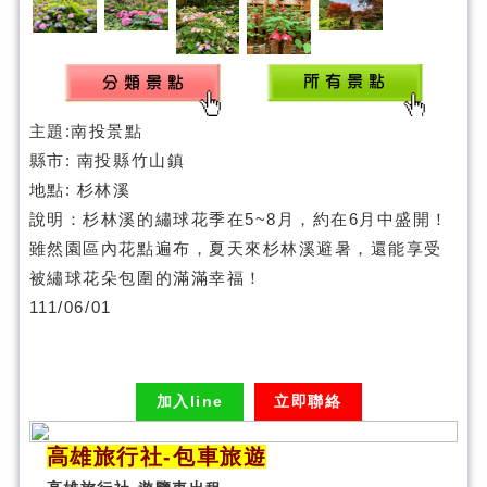
主題:
南投景點
縣市: 南投縣竹山鎮
地點:
杉林溪
說明：杉林溪的繡球花季在5~8月，約在6月中盛開！
雖然園區內花點遍布，夏天來杉林溪避暑，還能享受
被繡球花朵包圍的滿滿幸福！
111/06/01
加入line
立即聯絡
高雄旅行社
-
包車旅遊