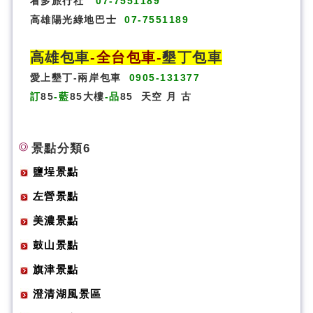
看多旅行社
07-7551189
高雄陽光綠地巴士
07-7551189
高雄包車
-
全台包車
-
墾丁包車
愛上墾丁-兩岸包車
0905-131377
訂
85
-藍
85大樓
-品
85
天空
月
古
景點分類6
鹽埕景點
左營景點
美濃景點
鼓山景點
旗津景點
澄清湖風景區