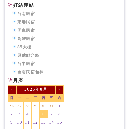
好站連結
台南民宿
東港民宿
屏東民宿
高雄民宿
85大樓
原點點介紹
台中民宿
台南民宿包棟
月曆
2026年8月
<
>
日
一
二
三
四
五
六
26
27
28
29
30
31
1
2
3
4
5
6
7
8
9
10
11
12
13
14
15