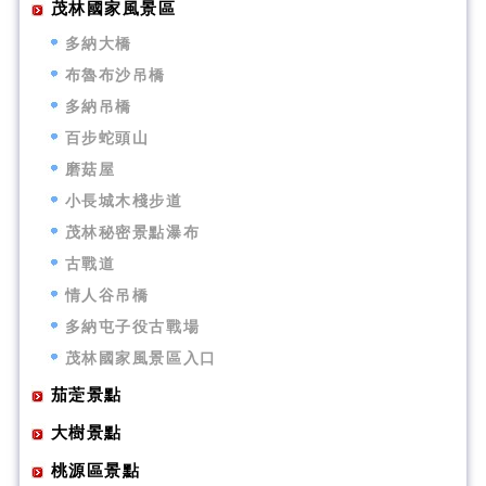
茂林國家風景區
多納大橋
布魯布沙吊橋
多納吊橋
百步蛇頭山
磨菇屋
小長城木棧步道
茂林秘密景點瀑布
古戰道
情人谷吊橋
多納屯子役古戰場
茂林國家風景區入口
茄萣景點
大樹景點
桃源區景點