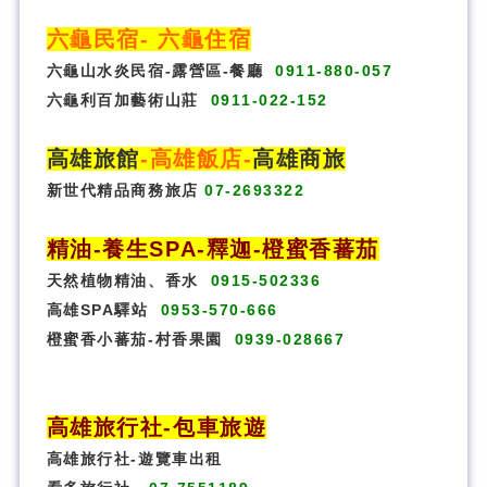
六龜民宿
-
六龜住宿
六龜山水炎民宿-露營區-
餐廳
0911-880-057
六龜利百加藝術山莊
0911-022-152
高雄旅館
-
高雄飯店
-
高雄商旅
新世代精品商務旅店
07-2693322
精油-養生SPA
-
釋迦-橙蜜香蕃茄
天然植物精油、香水
0915-502336
高雄SPA驛站
0953-570-666
橙蜜香小蕃茄-村香果園
0939-028667
高雄旅行社
-
包車旅遊
高雄旅行社
-
遊覽車出租