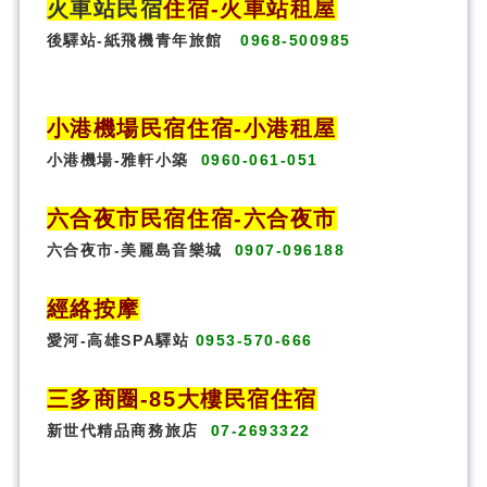
火車站民宿
住宿
-火車站租屋
後驛站-紙飛機青年旅館
0968-500985
小港機場民宿住宿-小港租屋
小港機場-雅軒小築
0960-061-051
六合夜市民宿
住宿
-六合夜市
六合夜市-美麗島音樂城
0907-096188
經絡按摩
愛河-高雄SPA驛站
0953-570-666
三多商圈
-85大樓民宿住宿
新世代精品商務旅店
07-2693322