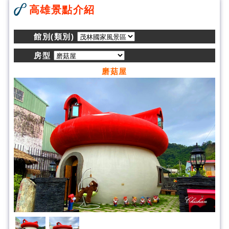
高雄景點介紹
館別(類別)
房型
磨菇屋